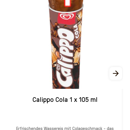
Calippo Cola 1 x 105 ml
i
Erfrischendes Wassereis mit Colageschmack - das
S