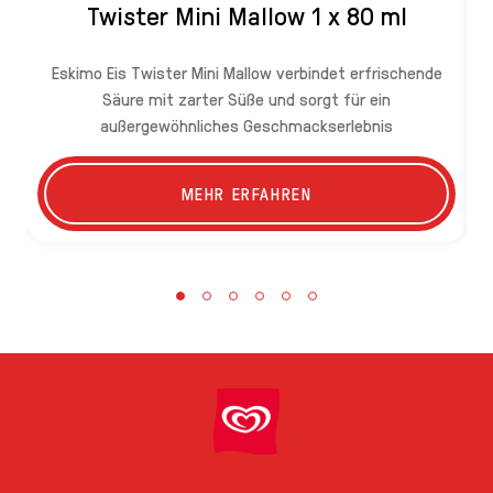
Twister Mini Mallow 1 x 80 ml
Eskimo Eis Twister Mini Mallow verbindet erfrischende
Säure mit zarter Süße und sorgt für ein
mi
außergewöhnliches Geschmackserlebnis
G
MEHR ERFAHREN