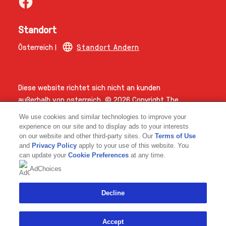
Standort
Österreich |
Standort Andern
Diese website richtet sich nicht an kunden
außerhalb von osterreich.
© 2026 Copyright The
Magnum Ice Cream Company
We use cookies and similar technologies to improve your
experience on our site and to display ads to your interests
on our website and other third-party sites. Our
Terms of Use
and
Privacy Policy
apply to your use of this website. You
can update your
Cookie Preferences
at any time.
AdChoices
Link opens in new tab
Decline
Accept