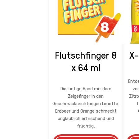
Flutschfinger 8
X-
x 64 ml
Entd
Die lustige Hand mit dem
von
Zeigefinger in den
Zitr
Geschmacksrichtungen Limette,
T
Erdbeer und Orange schmeckt
unglaublich erfrischend und
fruchtig.