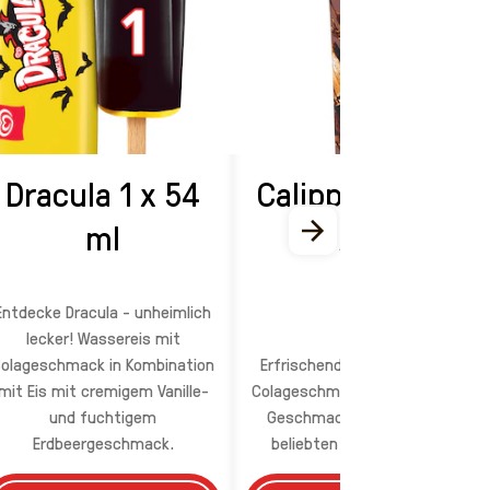
Dracula 1 x 54
Calippo Cola 1 x
ml
105 ml
Entdecke Dracula - unheimlich
lecker! Wassereis mit
olageschmack in Kombination
Erfrischendes Wassereis mit
mit Eis mit cremigem Vanille-
Colageschmack - das absolute
und fuchtigem
Geschmackserlebnis in der
Erdbeergeschmack.
beliebten "Quetschtüte".