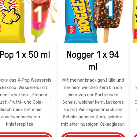
Pop 1 x 50 ml
Nogger 1 x 94
ml
ecke das X-Pop Wassereis
Mit meiner knackigen Hülle und
 Eskimo. Wassereis mit
meinem weichen Kern bin ich
onen-Limetten-, Erdbeer-,
einer von der Sorte harte
utti-Frutti- und Cola-
Schale, weicher Kern. Leckeres
C
Geschmack mit einer
Eis mit Vanillegeschmack und
unverwechselbaren
Schokoladeneis-Kern, gekrönt
Knisterspitze.
mit einer nussigen Kakaoglasur.