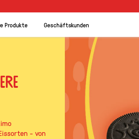
e Produkte
Geschäftskunden
ere
kimo
Eissorten - von