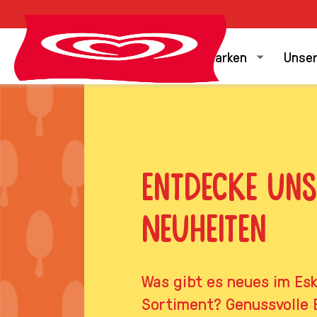
Unsere Marken
Unser
Entdecke uns
Neuheiten
Was gibt es neues im Es
Sortiment? Genussvolle 