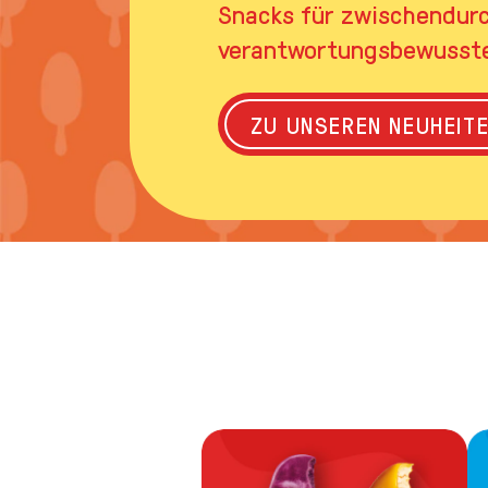
Snacks für zwischendurc
verantwortungsbewusstes
ZU UNSEREN NEUHEIT