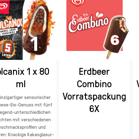
lcanix 1 x 80
Erdbeer
ml
Combino
Vorratspackung
einzigartiger sensorischer
nese-Eis-Genuss mit fünf
6X
egend-unterschiedlichen
chten mit verschiedenen
eschmacksprofilen und
ren: Knackige Kakaoglasur-