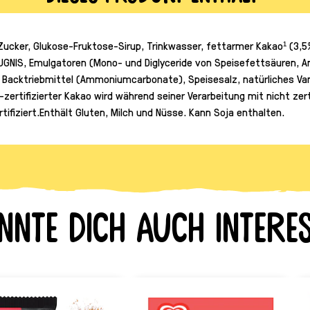
Zucker, Glukose-Fruktose-Sirup, Trinkwasser, fettarmer Kakao¹ (3
UGNIS, Emulgatoren (Mono- und Diglyceride von Speisefettsäuren, 
 Backtriebmittel (Ammoniumcarbonate), Speisesalz, natürliches Van
e-zertifizierter Kakao wird während seiner Verarbeitung mit nicht ze
rtifiziert.Enthält Gluten, Milch und Nüsse. Kann Soja enthalten.
nnte dich auch interes