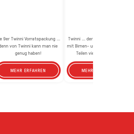
ie 9er Twinni Vorratspackung ...
Twinni ... der fruchtige Klassiker
denn von Twinni kann man nie
mit Birnen- und Orangeneis. Zum
genug haben!
Teilen viel zu schade …!
MEHR ERFAHREN
MEHR ERFAHREN