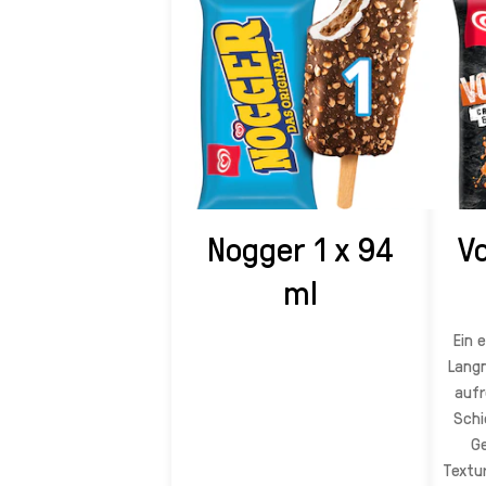
Nogger 1 x 94
Vo
ml
Ein 
Lang
aufr
Schi
G
Textu