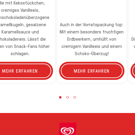
lle mit Keksstückchen,
cremiges Vanilleeis,
hschokoladenüberzogene
ramellkugeln, gesalzene
Auch in der Vorratspackung top:
Karamellsauce und
Mit einem besonders fruchtigen
hokoladeneis. Lässt die
Erdbeerkern, umhüllt von
D
en von Snack-Fans höher
cremigem Vanilleeis und einem
schlagen.
Schoko-Überzug!
MEHR ERFAHREN
MEHR ERFAHREN