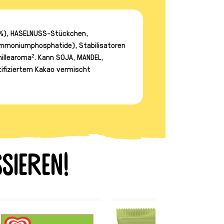
,5%), HASELNUSS-Stückchen,
Ammoniumphosphatide), Stabilisatoren
illearoma². Kann SOJA, MANDEL,
rtifiziertem Kakao vermischt
sieren!