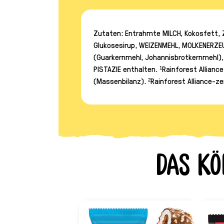
Zutaten: Entrahmte MILCH, Kokosfett, 
Glukosesirup, WEIZENMEHL, MOLKENERZE
(Guarkernmehl, Johannisbrotkernmehl),
PISTAZIE enthalten. ¹Rainforest Allianc
(Massenbilanz). ²Rainforest Alliance-ze
Das kö