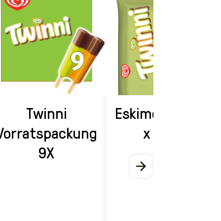
Twinni
Eskimo Twinni 1
Vorratspackung
x 72ml
9X