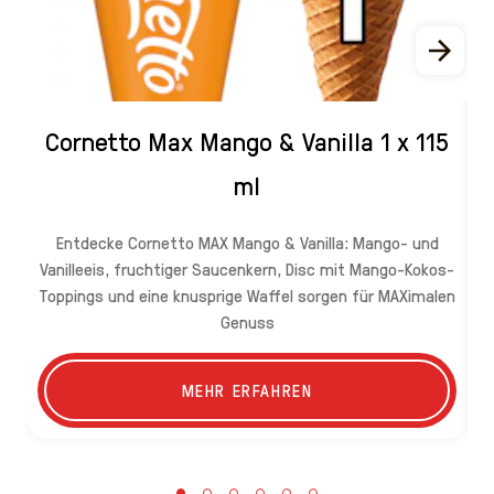
Cornetto Max Mango & Vanilla 1 x 115
ml
Entdecke Cornetto MAX Mango & Vanilla: Mango- und
Vanilleeis, fruchtiger Saucenkern, Disc mit Mango-Kokos-
H
Toppings und eine knusprige Waffel sorgen für MAXimalen
f
Genuss
MEHR ERFAHREN