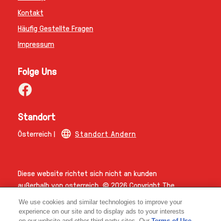
Kontakt
Häufig Gestellte Fragen
Impressum
Folge Uns
Standort
Österreich |
Standort Andern
Diese website richtet sich nicht an kunden
außerhalb von osterreich.
© 2026 Copyright The
Magnum Ice Cream Company
We use cookies and similar technologies to improve your
experience on our site and to display ads to your interests
on our website and other third-party sites. Our
Terms of Use